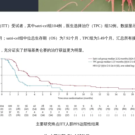
TT）受试者，其中satri-cel组104例，医生选择治疗（TPC）组52例。数据显示
；satri-cel组中位总生存期（OS）为7.92个月，TPC组为5.49个月。汇总所有接
8个月，充分证实了舒瑞基奥仑赛的治疗获益更为明显。
主要研究终点ITT人群PFS达阳性结果