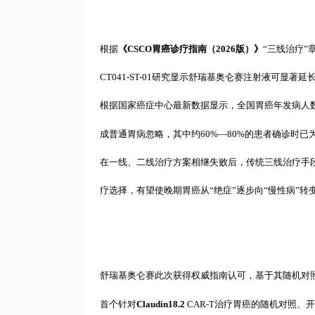
根据
《CSCO胃癌诊疗指南（2026版）》
“三线治疗”
CT041-ST-01研究显示舒瑞基奥仑赛注射液可显
根据国家癌症中心最新数据显示，全国胃癌年发病人数
成普通胃病忽略，其中约60%—80%的患者确诊时已
在一线、二线治疗方案相继失败后，传统三线治疗手
疗选择，有望使晚期胃癌从“绝症”逐步向“慢性病”转
舒瑞基奥仑赛此次获得权威指南认可，基于其随机对
首个针对
Claudin18.2
CAR-T治疗胃癌的随机对照、开