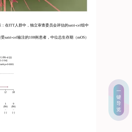
：在ITT人群中，独立审查委员会评估的satri-cel组中
受satri-cel输注的108例患者，中位总生存期（mOS）
一
键
导
览