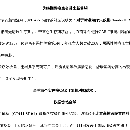
为晚期胃癌患者带来新希望
章节的新增注释，对CAR-T治疗的补充说明为：
对于标准治疗失败且Claudin18
著延长患者无进展生存期，并带来总生存期获益，可在有条件进行CAR-T细胞回输
超过35万，位列所有恶性肿瘤第5位；年死亡人数突破26万，居恶性肿瘤死
为中晚期。
段疗效极差，患者几乎无药可用，只能被动等待病情恶化。舒瑞基奥仑赛的出现
变，甚至实现长期生存。
全球首个实体瘤CAR-T随机对照试验，
数据惊艳全球
照试验
（CT041-ST-01）
取得的突破性阳性结果。该试验由
北京高博医院首席科
放标签、II期临床研究。其阳性结果于2025年6月1日发表于国际顶级医学期刊《柳