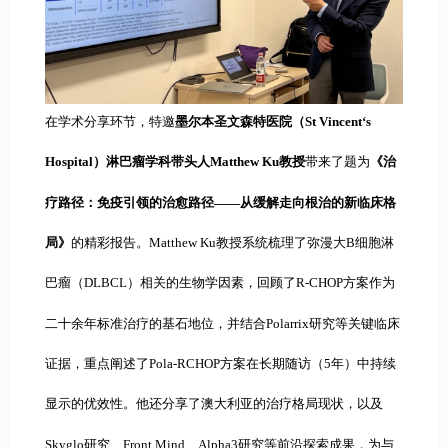
在学术分享环节，特邀
墨尔本圣文森特医院（St Vincent‘s
Hospital）淋巴瘤学科带头人Matthew Ku教授
带来了题为
《治
疗路径：免疫引领的治愈路径——从缓解走向根治的新临床格
局》
的精彩报告。Matthew Ku教授系统梳理了弥漫大B细胞淋
巴瘤（DLBCL）相关的生物学因素，回顾了R-CHOP方案作为
二十余年标准治疗的基石地位，并结合Polarrix研究等关键临床
证据，重点阐述了Pola-RCHOP方案在长期随访（5年）中持续
显示的优效性。他还分享了澳大利亚的治疗格局现状，以及
Skyglo研究、Front Mind、Alpha3研究等前沿探索成果，为与